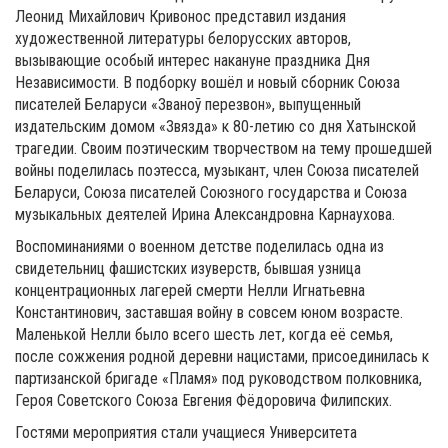
Леонид Михайлович Кривонос представил издания
художественной литературы белорусских авторов,
вызывающие особый интерес накануне праздника Дня
Независимости. В подборку вошёл и новый сборник Союза
писателей Беларуси «Званоў перезвон», выпущенный
издательским домом «Звязда» к 80-летию со дня Хатынской
трагедии. Своим поэтическим творчеством на тему прошедшей
войны поделилась поэтесса, музыкант, член Союза писателей
Беларуси, Союза писателей Союзного государства и Союза
музыкальных деятелей Ирина Александровна Карнаухова.
Воспоминаниями о военном детстве поделилась одна из
свидетельниц фашистских изуверств, бывшая узница
концентрационных лагерей смерти Нелли Игнатьевна
Константинович, заставшая войну в совсем юном возрасте.
Маленькой Нелли было всего шесть лет, когда её семья,
после сожжения родной деревни нацистами, присоединилась к
партизанской бригаде «Пламя» под руководством полковника,
Героя Советского Союза Евгения Фёдоровича Филипских.
Гостями мероприятия стали учащиеся Университета