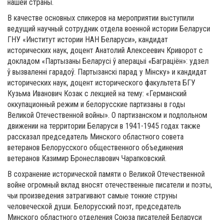
нашей страны.
В качестве основных спикеров на мероприятии выступили
ведущий научный сотрудник отдела военной истории Беларуси
ГНУ «Институт истории НАН Беларуси», кандидат
исторических наук, доцент Анатолий Алексеевич Криворот с
докладом «Партызаны Беларусі ў аперацыі «Баграціён»: удзел
ў вызваленні гарадоў. Партызанскі парад у Мінску» и кандидат
исторических наук, доцент исторического факультета БГУ
Кузьма Иванович Козак с лекцией на тему: «Германский
оккупационный режим и белорусские партизаны в годы
Великой Отечественной войны». О партизанском и подпольном
движении на территории Беларуси в 1941-1945 годах также
рассказал председатель Минского областного совета
ветеранов Белорусского общественного объединения
ветеранов Казимир Бронеславович Чарапковский.
В сохранение исторической памяти о Великой Отечественной
войне огромный вклад вносят отечественные писатели и поэты,
чьи произведения затрагивают самые тонкие струны
человеческой души. Белорусский поэт, председатель
Минского областного отделения Союза писателей Беларуси